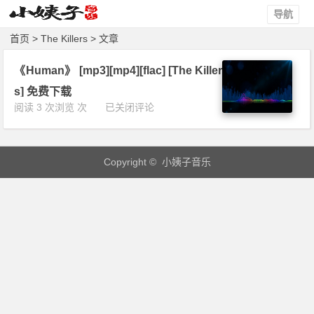
导航
首页
> The Killers > 文章
《Human》 [mp3][mp4][flac] [The Killer
s] 免费下载
《H
阅读 3 次浏览 次
已关闭评论
u
m
a
Copyright © 小姨子音乐
n》
[m
p
3]
[m
p
4]
[f
l
a
c]