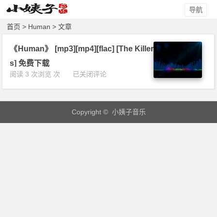
导航
首页
> Human > 文章
《Human》 [mp3][mp4][flac] [The Killer
s] 免费下载
《H
阅读 3 次浏览 次
已关闭评论
u
m
a
Copyright © 小姨子音乐
n》
[m
p
3]
[m
p
4]
[f
l
a
c]