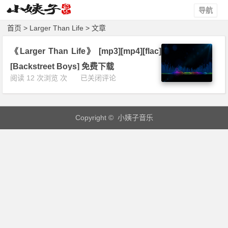
导航
首页
> Larger Than Life > 文章
《Larger Than Life》 [mp3][mp4][flac]
[Backstreet Boys] 免费下载
《L
阅读 12 次浏览 次
已关闭评论
a
r
g
Copyright © 小姨子音乐
e
r
T
h
a
n
L
i
f
e》
[m