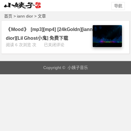
导航
首页
> iann dior > 文章
《Mood》 [mp3][mp4] [24kGoldn][iann
dior][Lil Ghost小鬼] 免费下载
《M
阅读 6 次浏览 次
已关闭评论
o
o
d》
Copyright © 小姨子音乐
[m
p
3]
[m
p
4]
[2
4
k
G
o