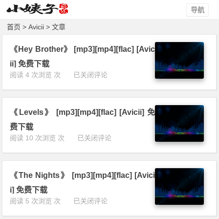
导航
首页
> Avicii > 文章
《Hey Brother》 [mp3][mp4][flac] [Avic
ii] 免费下载
《H
阅读 4 次浏览 次
已关闭评论
e
y
B
《Levels》 [mp3][mp4][flac] [Avicii] 免
r
o
费下载
t
《L
阅读 10 次浏览 次
已关闭评论
h
e
e
v
r》
e
[m
《The Nights》 [mp3][mp4][flac] [Avici
l
p
s》
i] 免费下载
3]
[m
《T
阅读 5 次浏览 次
已关闭评论
[m
p
h
p
3]