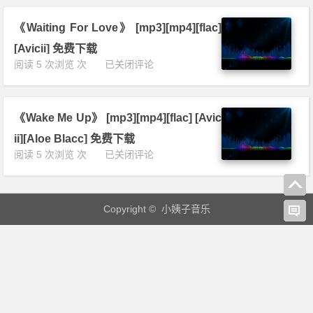
e
4]
[m
N
[f
p
《Waiting For Love》 [mp3][mp4][flac]
i
l
4]
g
a
[Avicii] 免费下载
[f
h
c]
《W
阅读 5 次浏览 次
已关闭评论
l
t
[A
a
a
s》
v
i
c]
[m
i
t
[A
p
c
《Wake Me Up》 [mp3][mp4][flac] [Avic
i
v
3]
i
n
i
ii][Aloe Blacc] 免费下载
[m
i]
g
c
《W
阅读 5 次浏览 次
已关闭评论
p
免
F
i
a
4]
费
o
i]
k
[f
下
r
免
e
l
载
L
费
Copyright © 小姨子音乐
M
a
o
下
e
c]
v
载
U
[A
e》
p》
v
[m
[m
i
p
p
c
3]
3]
i
[m
[m
i]