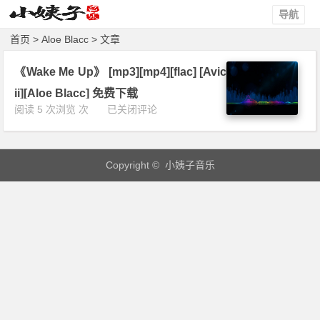
导航
首页
> Aloe Blacc > 文章
《Wake Me Up》 [mp3][mp4][flac] [Avic
ii][Aloe Blacc] 免费下载
《W
阅读 5 次浏览 次
已关闭评论
a
k
e
Copyright © 小姨子音乐
M
e
U
p》
[m
p
3]
[m
p
4]
[f