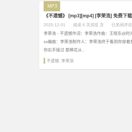
MP3
《不遗憾》 [mp3][mp4] [李荣浩] 免费下载
2025-12-01
阅读 6 次浏览 次
已关闭评论
李荣浩 - 不遗憾作词：李荣浩作曲：王晓东@时光列车
ss编曲：李荣浩制作人：李荣浩终于看到你穿着
你右手接过 那捧花从...
不遗憾
,
李荣浩