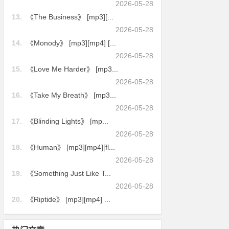
2026-05-28
13.
《The Business》 [mp3][...
2026-05-28
14.
《Monody》 [mp3][mp4] [...
2026-05-28
15.
《Love Me Harder》 [mp3...
2026-05-28
16.
《Take My Breath》 [mp3...
2026-05-28
17.
《Blinding Lights》 [mp...
2026-05-28
18.
《Human》 [mp3][mp4][fl...
2026-05-28
19.
《Something Just Like T...
2026-05-28
20.
《Riptide》 [mp3][mp4] ...