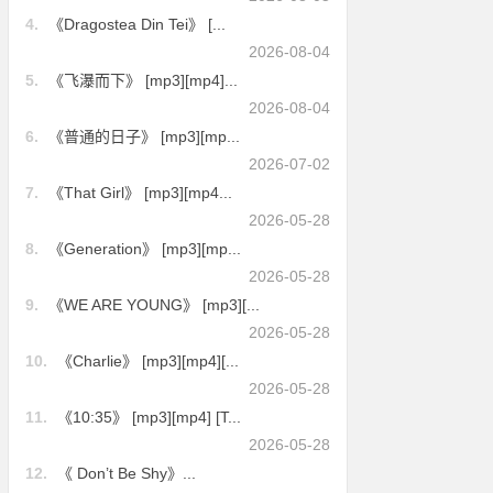
4.
《Dragostea Din Tei》 [...
2026-08-04
5.
《飞瀑而下》 [mp3][mp4]...
2026-08-04
6.
《普通的日子》 [mp3][mp...
2026-07-02
7.
《That Girl》 [mp3][mp4...
2026-05-28
8.
《Generation》 [mp3][mp...
2026-05-28
9.
《WE ARE YOUNG》 [mp3][...
2026-05-28
10.
《Charlie》 [mp3][mp4][...
2026-05-28
11.
《10:35》 [mp3][mp4] [T...
2026-05-28
12.
《 Don’t Be Shy》...