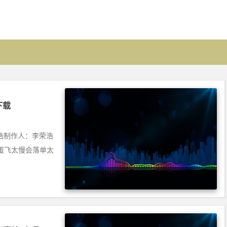
费下载
荣浩制作人：李荣浩
蛋飞太慢会落单太