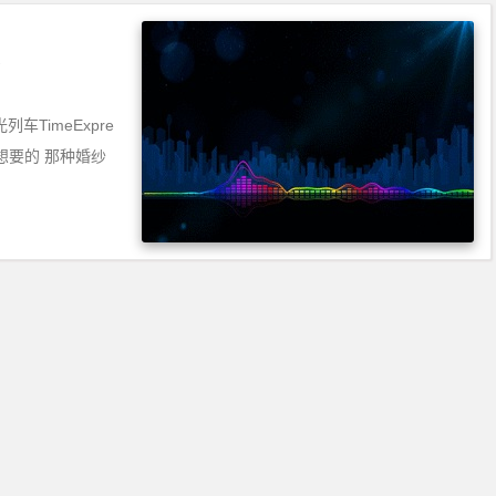
TimeExpre
想要的 那种婚纱