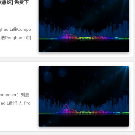
][张惠妹] 免费下
ao Li曲Compo
浩Ronghao Li制
 Composer：刘嘉
hao Li制作人 Pro