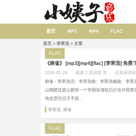
首页
MP3
MP4
FLAC
首页
> 李荣浩 > 文章
FLAC
《麻雀》 [mp3][mp4][flac] [李荣浩] 免
2026-01-29
阅读 3 次浏览 次
已关闭评论
麻雀 - 李荣浩词：李荣浩曲：李荣浩编曲：李
山隔壁还是山都有一个伴相信海枯石烂也许我笨
快会受伤日子不就...
李荣浩
,
麻雀
FLAC