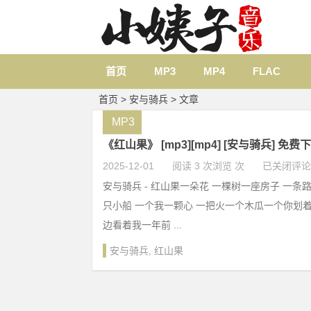
首页
MP3
MP4
FLAC
首页
> 安与骑兵 > 文章
MP3
《红山果》 [mp3][mp4] [安与骑兵] 免费
2025-12-01
阅读 3 次浏览 次
已关闭评论
安与骑兵 - 红山果一朵花 一棵树一座房子 一条
只小船 一个我一颗心 一把火一个木瓜一个你划着
边看着我一年前 ...
安与骑兵
,
红山果