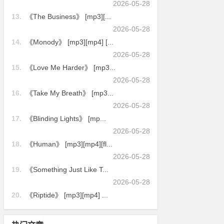
2026-05-28
13.
《The Business》 [mp3][...
2026-05-28
14.
《Monody》 [mp3][mp4] [...
2026-05-28
15.
《Love Me Harder》 [mp3...
2026-05-28
16.
《Take My Breath》 [mp3...
2026-05-28
17.
《Blinding Lights》 [mp...
2026-05-28
18.
《Human》 [mp3][mp4][fl...
2026-05-28
19.
《Something Just Like T...
2026-05-28
20.
《Riptide》 [mp3][mp4] ...