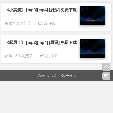
光》
深]
深]
[m
免
免
《小美满》 [mp3][mp4] [周深] 免费下载
p
费
费
3]
下
下
[m
载
《小
阅读 9 次浏览 次
已关闭评论
载
p
美
4]
满》
[周
[m
深]
《起风了》 [mp3][mp4] [周深] 免费下载
p
免
3]
费
[m
《起
阅读 12 次浏览 次
已关闭评论
下
p
风
载
4]
了》
[周
[m
深]
Copyright © 小姨子音乐
p
免
3]
费
[m
下
p
载
4]
[周
深]
免