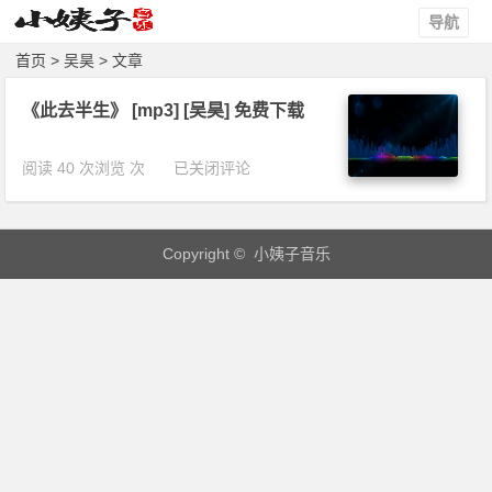
导航
首页
> 吴昊 > 文章
《此去半生》 [mp3] [吴昊] 免费下载
《此
阅读 40 次浏览 次
已关闭评论
去
半
生》
Copyright © 小姨子音乐
[m
p
3]
[吴
昊]
免
费
下
载