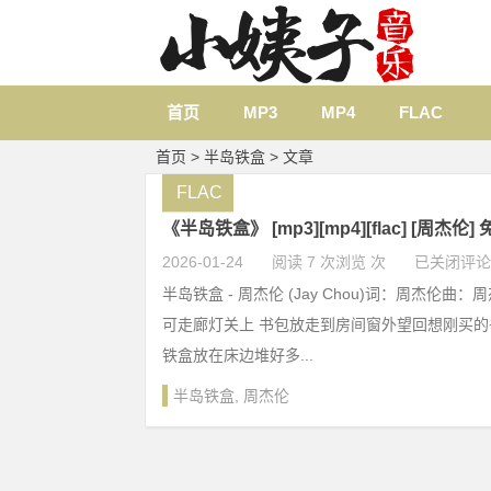
首页
MP3
MP4
FLAC
首页
> 半岛铁盒 > 文章
FLAC
《半岛铁盒》 [mp3][mp4][flac] [周杰伦
2026-01-24
阅读 7 次浏览 次
已关闭评论
半岛铁盒 - 周杰伦 (Jay Chou)词：周杰伦曲
可走廊灯关上 书包放走到房间窗外望回想刚买
铁盒放在床边堆好多...
半岛铁盒
,
周杰伦