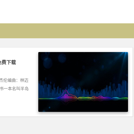
] 免费下载
：周杰伦编曲：林迈
的书一本名叫半岛