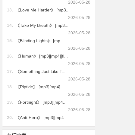
2026-05-28
13.
《Love Me Harder》 [mp3...
2026-05-28
14.
《Take My Breath》 [mp3...
2026-05-28
15.
《Blinding Lights》 [mp...
2026-05-28
16.
《Human》 [mp3][mp4][fl...
2026-05-28
17.
《Something Just Like T...
2026-05-28
18.
《Riptide》 [mp3][mp4] ...
2026-05-28
19.
《Fortnight》 [mp3][mp4...
2026-05-28
20.
《Anti-Hero》 [mp3][mp4...