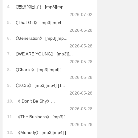
4.
《普通的日子》 [mp3][mp...
2026-07-02
5.
《That Girl》 [mp3][mp4...
2026-05-28
6.
《Generation》 [mp3][mp...
2026-05-28
7.
《WE ARE YOUNG》 [mp3][...
2026-05-28
8.
《Charlie》 [mp3][mp4][...
2026-05-28
9.
《10:35》 [mp3][mp4] [T...
2026-05-28
10.
《 Don’t Be Shy》...
2026-05-28
11.
《The Business》 [mp3][...
2026-05-28
12.
《Monody》 [mp3][mp4] [...