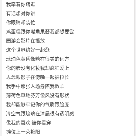
我牵着你瞎逛
有话想对你讲
你眼睛却装忙
鸡蛋糕跟你嘴角果酱我都想要尝
园游会影片在播放
这个世界约好一起逛
琥珀色黄昏像糖在很美的远方
你的脸没有化妆我却疯狂爱上
思念跟影子在傍晚一起被拉长
我手中那张入场券陪我数羊
薄荷色草地芬芳像风没有形状
我却能够牢记你的气质跟脸庞
冷空气跟琉璃在清晨很有透明感
像我的喜欢 被你看穿
摊位上一朵艳阳