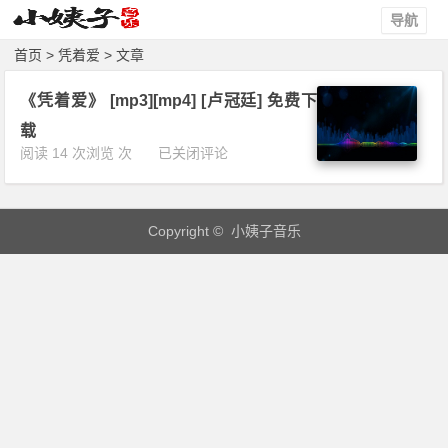
导航
首页
> 凭着爱 > 文章
《凭着爱》 [mp3][mp4] [卢冠廷] 免费下
载
《凭
阅读 14 次浏览 次
已关闭评论
着
爱》
[m
Copyright © 小姨子音乐
p
3]
[m
p
4]
[卢
冠
廷]
免
费
下