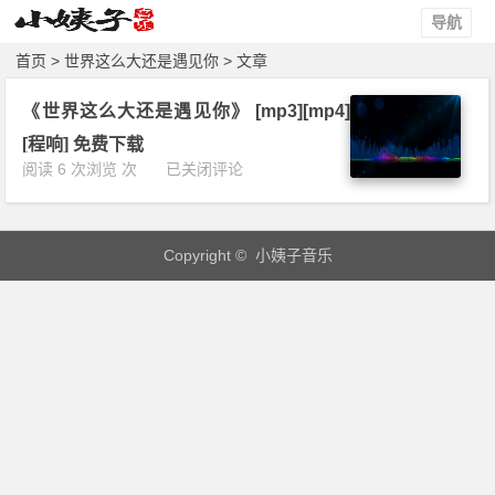
导航
首页
> 世界这么大还是遇见你 > 文章
《世界这么大还是遇见你》 [mp3][mp4]
[程响] 免费下载
《世
阅读 6 次浏览 次
已关闭评论
界
这
么
Copyright © 小姨子音乐
大
还
是
遇
见
你》
[m
p
3]
[m
p