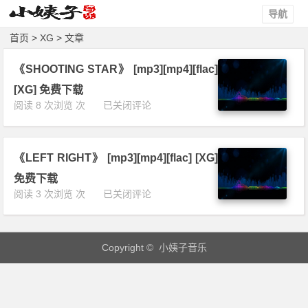
导航
首页
> XG > 文章
《SHOOTING STAR》 [mp3][mp4][flac]
[XG] 免费下载
《S
阅读 8 次浏览 次
已关闭评论
H
O
O
《LEFT RIGHT》 [mp3][mp4][flac] [XG]
T
I
免费下载
N
《L
阅读 3 次浏览 次
已关闭评论
G
E
S
F
T
T
A
Copyright © 小姨子音乐
R
R》
I
[m
G
p
H
3]
T》