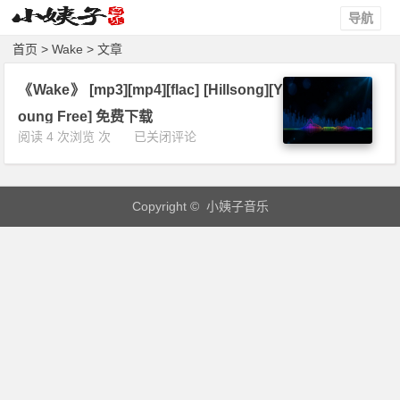
导航
首页
> Wake > 文章
《Wake》 [mp3][mp4][flac] [Hillsong][Y
oung Free] 免费下载
《W
阅读 4 次浏览 次
已关闭评论
a
k
e》
Copyright © 小姨子音乐
[m
p
3]
[m
p
4]
[f
l
a
c]
[H