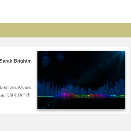
Sarah Brightm
h BrightmanQuand
zzonte我梦见地平线