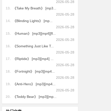
2026-05-28
13.
《Take My Breath》 [mp3...
2026-05-28
14.
《Blinding Lights》 [mp...
2026-05-28
15.
《Human》 [mp3][mp4][fl...
2026-05-28
16.
《Something Just Like T...
2026-05-28
17.
《Riptide》 [mp3][mp4] ...
2026-05-28
18.
《Fortnight》 [mp3][mp4...
2026-05-28
19.
《Anti-Hero》 [mp3][mp4...
2026-05-28
20.
《Teddy Bear》 [mp3][mp...