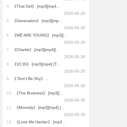
4.
《That Girl》 [mp3][mp4...
2026-05-28
5.
《Generation》 [mp3][mp...
2026-05-28
6.
《WE ARE YOUNG》 [mp3][...
2026-05-28
7.
《Charlie》 [mp3][mp4][...
2026-05-28
8.
《10:35》 [mp3][mp4] [T...
2026-05-28
9.
《 Don’t Be Shy》...
2026-05-28
10.
《The Business》 [mp3][...
2026-05-28
11.
《Monody》 [mp3][mp4] [...
2026-05-28
12.
《Love Me Harder》 [mp3...