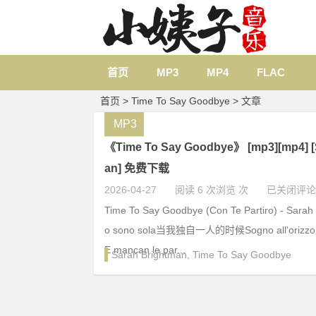
首页
MP3
MP4
FLAC
首页
> Time To Say Goodbye > 文章
MP3
《Time To Say Goodbye》 [mp3][mp4] [
an] 免费下载
2026-04-27
阅读 6 次浏览 次
已关闭评论
Time To Say Goodbye (Con Te Partiro) - Sara
o sono sola当我独自一人的时候Sogno all'ori
E mancan le par...
Sarah Brightman
,
Time To Say Goodbye