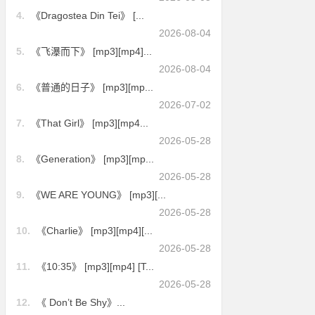
4.
《Dragostea Din Tei》 [...
2026-08-04
5.
《飞瀑而下》 [mp3][mp4]...
2026-08-04
6.
《普通的日子》 [mp3][mp...
2026-07-02
7.
《That Girl》 [mp3][mp4...
2026-05-28
8.
《Generation》 [mp3][mp...
2026-05-28
9.
《WE ARE YOUNG》 [mp3][...
2026-05-28
10.
《Charlie》 [mp3][mp4][...
2026-05-28
11.
《10:35》 [mp3][mp4] [T...
2026-05-28
12.
《 Don’t Be Shy》...