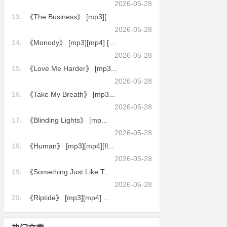
2026-05-28
13.
《The Business》 [mp3][...
2026-05-28
14.
《Monody》 [mp3][mp4] [...
2026-05-28
15.
《Love Me Harder》 [mp3...
2026-05-28
16.
《Take My Breath》 [mp3...
2026-05-28
17.
《Blinding Lights》 [mp...
2026-05-28
18.
《Human》 [mp3][mp4][fl...
2026-05-28
19.
《Something Just Like T...
2026-05-28
20.
《Riptide》 [mp3][mp4] ...