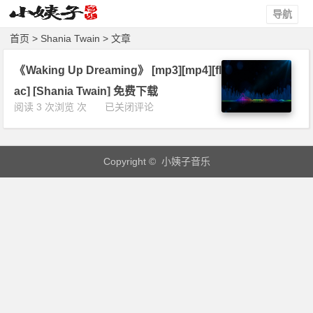
导航
首页
> Shania Twain > 文章
《Waking Up Dreaming》 [mp3][mp4][fl
ac] [Shania Twain] 免费下载
《W
阅读 3 次浏览 次
已关闭评论
a
k
i
Copyright © 小姨子音乐
n
g
U
p
D
r
e
a
m
i
n