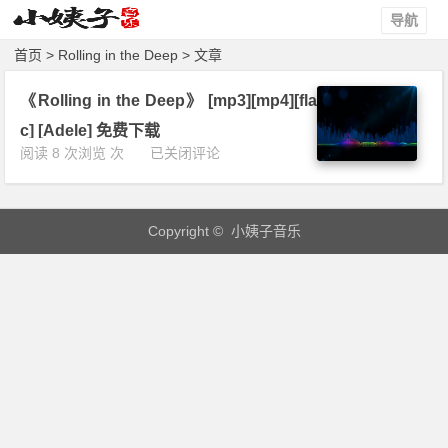
导航
首页
> Rolling in the Deep > 文章
《Rolling in the Deep》 [mp3][mp4][fla
c] [Adele] 免费下载
《R
阅读 8 次浏览 次
已关闭评论
o
l
l
Copyright © 小姨子音乐
i
n
g
i
n
t
h
e
D
e
e