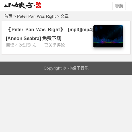
导航
首页
> Peter Pan Was Right > 文章
《Peter Pan Was Right》 [mp3][mp4]
[Anson Seabra] 免费下载
《P
阅读 4 次浏览 次
已关闭评论
e
t
e
Copyright © 小姨子音乐
r
P
a
n
W
a
s
R
i
g
h