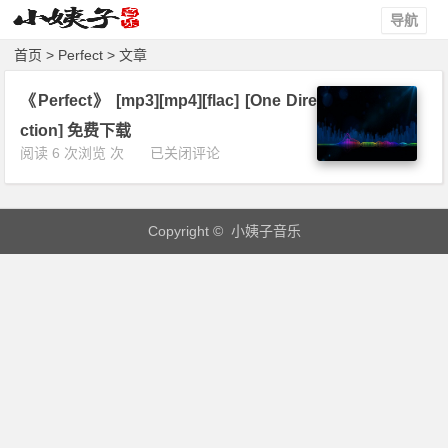
导航
首页
> Perfect > 文章
《Perfect》 [mp3][mp4][flac] [One Dire
ction] 免费下载
《P
阅读 6 次浏览 次
已关闭评论
e
r
f
Copyright © 小姨子音乐
e
c
t》
[m
p
3]
[m
p
4]
[f
l