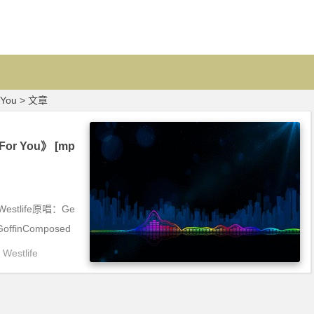
r You > 文章
 For You》 [mp
- Westlife原唱：Ge
 GoffinComposed
,
Westlife