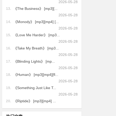
2026-05-28
13.
《The Business》 [mp3][...
2026-05-28
14.
《Monody》 [mp3][mp4] [...
2026-05-28
15.
《Love Me Harder》 [mp3...
2026-05-28
16.
《Take My Breath》 [mp3...
2026-05-28
17.
《Blinding Lights》 [mp...
2026-05-28
18.
《Human》 [mp3][mp4][fl...
2026-05-28
19.
《Something Just Like T...
2026-05-28
20.
《Riptide》 [mp3][mp4] ...