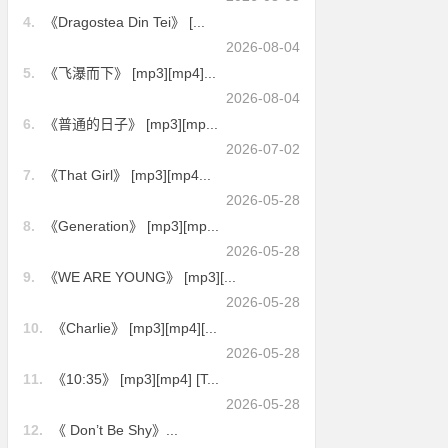
4.
《Dragostea Din Tei》 [...
2026-08-04
5.
《飞瀑而下》 [mp3][mp4]...
2026-08-04
6.
《普通的日子》 [mp3][mp...
2026-07-02
7.
《That Girl》 [mp3][mp4...
2026-05-28
8.
《Generation》 [mp3][mp...
2026-05-28
9.
《WE ARE YOUNG》 [mp3][...
2026-05-28
10.
《Charlie》 [mp3][mp4][...
2026-05-28
11.
《10:35》 [mp3][mp4] [T...
2026-05-28
12.
《 Don’t Be Shy》...