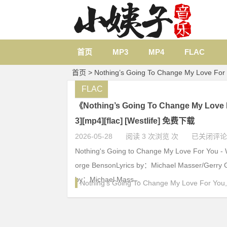
首页
MP3
MP4
FLAC
首页
> Nothing’s Going To Change My Love Fo
FLAC
《Nothing’s Going To Change My Love
3][mp4][flac] [Westlife] 免费下载
2026-05-28
阅读 3 次浏览 次
已关闭评论
Nothing's Going to Change My Love For You 
orge BensonLyrics by：Michael Masser/Gerry
by：Michael Mass...
Nothing's Going To Change My Love For You