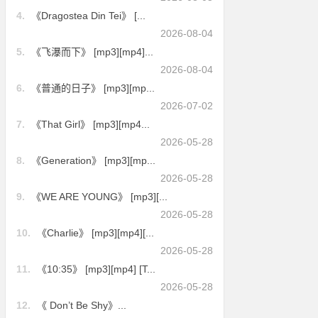
4.
《Dragostea Din Tei》 [...
2026-08-04
5.
《飞瀑而下》 [mp3][mp4]...
2026-08-04
6.
《普通的日子》 [mp3][mp...
2026-07-02
7.
《That Girl》 [mp3][mp4...
2026-05-28
8.
《Generation》 [mp3][mp...
2026-05-28
9.
《WE ARE YOUNG》 [mp3][...
2026-05-28
10.
《Charlie》 [mp3][mp4][...
2026-05-28
11.
《10:35》 [mp3][mp4] [T...
2026-05-28
12.
《 Don’t Be Shy》...