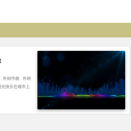
载
 朴树作曲 : 朴树
是阳光快乐在城市上