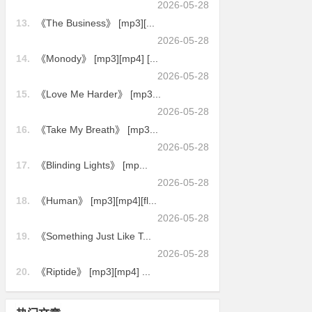
2026-05-28
13.
《The Business》 [mp3][...
2026-05-28
14.
《Monody》 [mp3][mp4] [...
2026-05-28
15.
《Love Me Harder》 [mp3...
2026-05-28
16.
《Take My Breath》 [mp3...
2026-05-28
17.
《Blinding Lights》 [mp...
2026-05-28
18.
《Human》 [mp3][mp4][fl...
2026-05-28
19.
《Something Just Like T...
2026-05-28
20.
《Riptide》 [mp3][mp4] ...