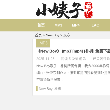
首页
MP3
MP4
FLAC
首页
> New Boy > 文章
MP3
《New Boy》 [mp3][mp4] [朴树] 免费下
2025-11-28
阅读 5 次浏览 次
已关闭评论
New Boy歌手：朴树所属专辑：我去2000年作词 :
编曲 : 张亚东制作人 : 张亚东是的我看见到处
空飘扬新世纪来...
New Boy
,
朴树