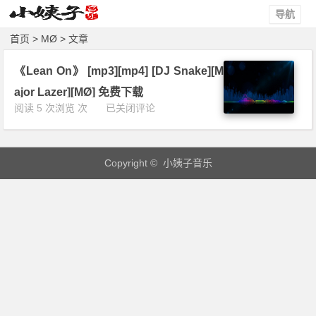
导航
首页
> MØ > 文章
《Lean On》 [mp3][mp4] [DJ Snake][M
ajor Lazer][MØ] 免费下载
《L
阅读 5 次浏览 次
已关闭评论
e
a
n
Copyright © 小姨子音乐
O
n》
[m
p
3]
[m
p
4]
[D
J
S