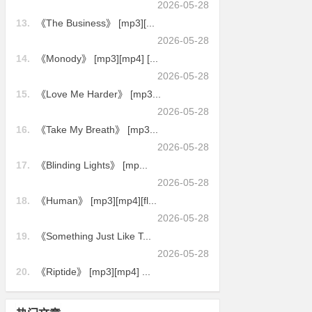
2026-05-28
13.
《The Business》 [mp3][...
2026-05-28
14.
《Monody》 [mp3][mp4] [...
2026-05-28
15.
《Love Me Harder》 [mp3...
2026-05-28
16.
《Take My Breath》 [mp3...
2026-05-28
17.
《Blinding Lights》 [mp...
2026-05-28
18.
《Human》 [mp3][mp4][fl...
2026-05-28
19.
《Something Just Like T...
2026-05-28
20.
《Riptide》 [mp3][mp4] ...