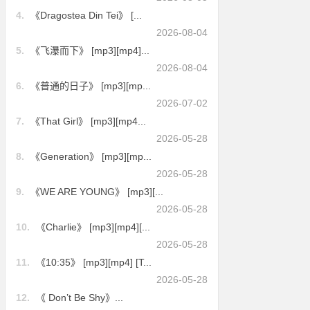
4.
《Dragostea Din Tei》 [...
2026-08-04
5.
《飞瀑而下》 [mp3][mp4]...
2026-08-04
6.
《普通的日子》 [mp3][mp...
2026-07-02
7.
《That Girl》 [mp3][mp4...
2026-05-28
8.
《Generation》 [mp3][mp...
2026-05-28
9.
《WE ARE YOUNG》 [mp3][...
2026-05-28
10.
《Charlie》 [mp3][mp4][...
2026-05-28
11.
《10:35》 [mp3][mp4] [T...
2026-05-28
12.
《 Don’t Be Shy》...