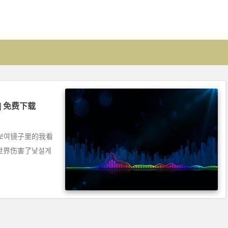
TY] 免费下载
달라 보여‌镜子里的我看
世界伤害了‌낯설게