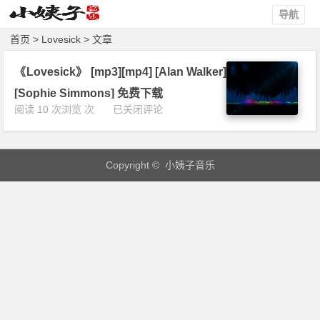
导航
首页
> Lovesick > 文章
《Lovesick》 [mp3][mp4] [Alan Walker]
[Sophie Simmons] 免费下载
《L
阅读 10 次浏览 次
已关闭评论
o
v
e
Copyright © 小姨子音乐
s
i
c
k》
[m
p
3]
[m
p
4]
[A