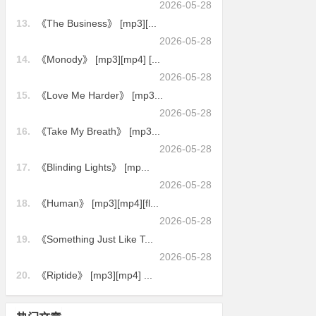
2026-05-28
13.
《The Business》 [mp3][...
2026-05-28
14.
《Monody》 [mp3][mp4] [...
2026-05-28
15.
《Love Me Harder》 [mp3...
2026-05-28
16.
《Take My Breath》 [mp3...
2026-05-28
17.
《Blinding Lights》 [mp...
2026-05-28
18.
《Human》 [mp3][mp4][fl...
2026-05-28
19.
《Something Just Like T...
2026-05-28
20.
《Riptide》 [mp3][mp4] ...