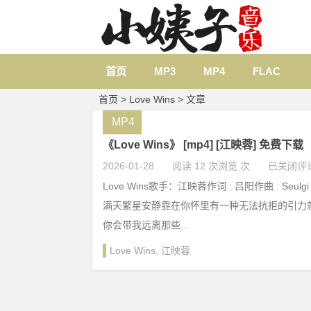
首页
MP3
MP4
FLAC
首页
> Love Wins > 文章
MP4
《Love Wins》 [mp4] [江映蓉] 免费下载
2026-01-28
阅读 12 次浏览 次
已关闭评
Love Wins歌手：江映蓉作词 : 吕阳作曲 : Seulg
满天繁星安静靠在你怀里有一种无法抗拒的引力
你会带我远离那些...
Love Wins
,
江映蓉