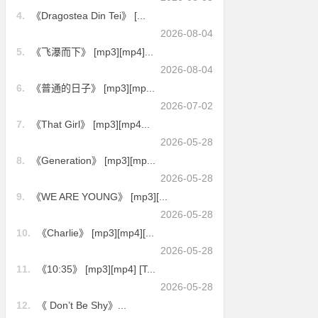
4.
《Dragostea Din Tei》 [...
2026-08-04
5.
《飞瀑而下》 [mp3][mp4]...
2026-08-04
6.
《普通的日子》 [mp3][mp...
2026-07-02
7.
《That Girl》 [mp3][mp4...
2026-05-28
8.
《Generation》 [mp3][mp...
2026-05-28
9.
《WE ARE YOUNG》 [mp3][...
2026-05-28
10.
《Charlie》 [mp3][mp4][...
2026-05-28
11.
《10:35》 [mp3][mp4] [T...
2026-05-28
12.
《 Don’t Be Shy》...