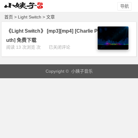
导航
首页
> Light Switch > 文章
《Light Switch》 [mp3][mp4] [Charlie P
uth] 免费下载
《L
阅读 13 次浏览 次
已关闭评论
i
g
h
Copyright © 小姨子音乐
t
S
w
i
t
c
h》
[m
p
3]
[m