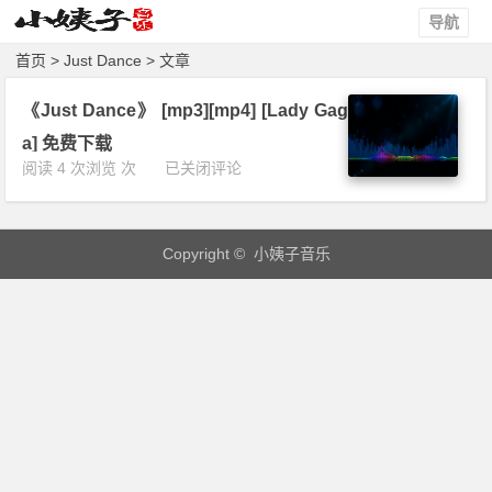
导航
首页
> Just Dance > 文章
《Just Dance》 [mp3][mp4] [Lady Gag
a] 免费下载
《J
阅读 4 次浏览 次
已关闭评论
u
s
t
Copyright © 小姨子音乐
D
a
n
c
e》
[m
p
3]
[m
p
4]