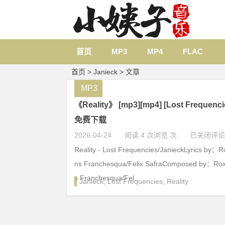
首页
MP3
MP4
FLAC
首页
> Janieck > 文章
MP3
《Reality》 [mp3][mp4] [Lost Frequenci
免费下载
2026-04-24
阅读 4 次浏览 次
已关闭评论
Reality - Lost Frequencies/JanieckLyrics by：
ns Franchesqua/Felix SafraComposed by：Ro
s Franchesqua/Fel...
Janieck
,
Lost Frequencies
,
Reality