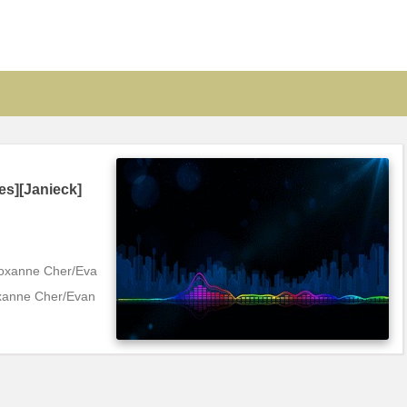
es][Janieck]
Roxanne Cher/Eva
xanne Cher/Evan