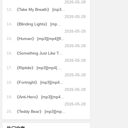
2026-05-28
13.
《Take My Breath》 [mp3...
2026-05-28
14.
《Blinding Lights》 [mp...
2026-05-28
15.
《Human》 [mp3][mp4][fl...
2026-05-28
16.
《Something Just Like T...
2026-05-28
17.
《Riptide》 [mp3][mp4] ...
2026-05-28
18.
《Fortnight》 [mp3][mp4...
2026-05-28
19.
《Anti-Hero》 [mp3][mp4...
2026-05-28
20.
《Teddy Bear》 [mp3][mp...