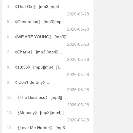
4.
《That Girl》 [mp3][mp4...
2026-05-28
5.
《Generation》 [mp3][mp...
2026-05-28
6.
《WE ARE YOUNG》 [mp3][...
2026-05-28
7.
《Charlie》 [mp3][mp4][...
2026-05-28
8.
《10:35》 [mp3][mp4] [T...
2026-05-28
9.
《 Don’t Be Shy》...
2026-05-28
10.
《The Business》 [mp3][...
2026-05-28
11.
《Monody》 [mp3][mp4] [...
2026-05-28
12.
《Love Me Harder》 [mp3...