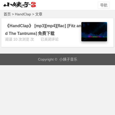
导航
首页
> HandClap > 文章
《HandClap》 [mp3][mp4][flac] [Fitz an
d The Tantrums] 免费下载
《H
阅读 10 次浏览 次
已关闭评论
a
n
d
Copyright © 小姨子音乐
C
l
a
p》
[m
p
3]
[m
p
4]
[f