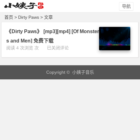
导航
首页
> Dirty Paws > 文章
《Dirty Paws》 [mp3][mp4] [Of Monster
s and Men] 免费下载
《D
阅读 4 次浏览 次
已关闭评论
i
r
t
Copyright © 小姨子音乐
y P
a
w
s》
[m
p
3]
[m
p
4]
[O