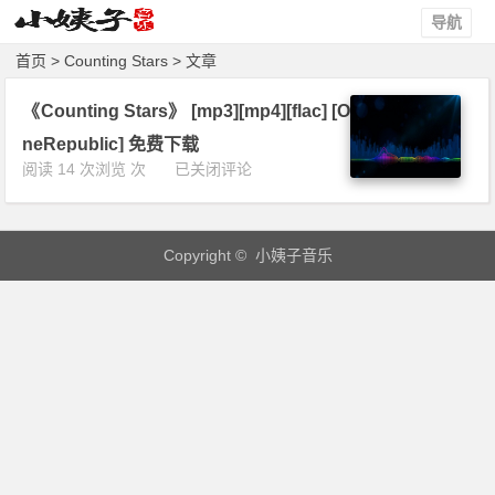
导航
首页
> Counting Stars > 文章
《Counting Stars》 [mp3][mp4][flac] [O
neRepublic] 免费下载
《C
阅读 14 次浏览 次
已关闭评论
o
u
n
Copyright © 小姨子音乐
t
i
n
g
S
t
a
r
s》
[m
p