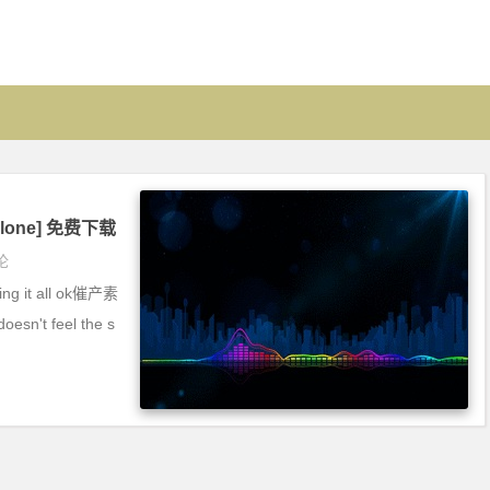
 Malone] 免费下载
论
king it all ok催产素
n't feel the s