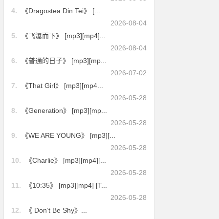
4.
《Dragostea Din Tei》 [...
2026-08-04
5.
《飞瀑而下》 [mp3][mp4]...
2026-08-04
6.
《普通的日子》 [mp3][mp...
2026-07-02
7.
《That Girl》 [mp3][mp4...
2026-05-28
8.
《Generation》 [mp3][mp...
2026-05-28
9.
《WE ARE YOUNG》 [mp3][...
2026-05-28
10.
《Charlie》 [mp3][mp4][...
2026-05-28
11.
《10:35》 [mp3][mp4] [T...
2026-05-28
12.
《 Don’t Be Shy》...