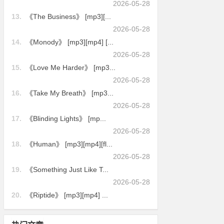
2026-05-28
13.
《The Business》 [mp3][...
2026-05-28
14.
《Monody》 [mp3][mp4] [...
2026-05-28
15.
《Love Me Harder》 [mp3...
2026-05-28
16.
《Take My Breath》 [mp3...
2026-05-28
17.
《Blinding Lights》 [mp...
2026-05-28
18.
《Human》 [mp3][mp4][fl...
2026-05-28
19.
《Something Just Like T...
2026-05-28
20.
《Riptide》 [mp3][mp4] ...