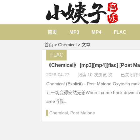
首页
MP3
MP4
FLAC
首页
> Chemical > 文章
FLAC
《Chemical》 [mp3][mp4][flac] [Post
2026-04-27
阅读 10 次浏览 次
已关闭评
Chemical (Explicit) - Post Malone Oxytocin ma
让一切变得安然无恙When I come back down it does
ame当我...
Chemical
,
Post Malone