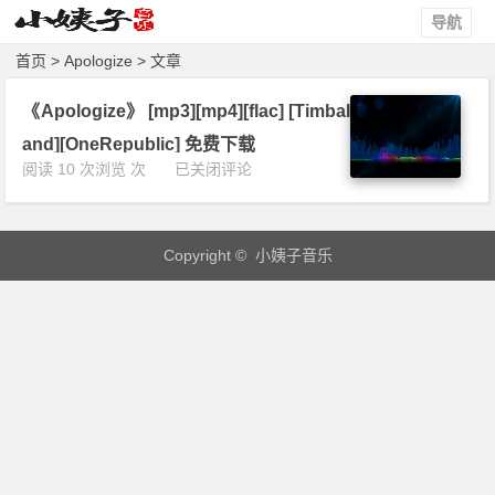
导航
首页
> Apologize > 文章
《Apologize》 [mp3][mp4][flac] [Timbal
and][OneRepublic] 免费下载
《A
阅读 10 次浏览 次
已关闭评论
p
o
l
Copyright © 小姨子音乐
o
g
i
z
e》
[m
p
3]
[m
p
4]