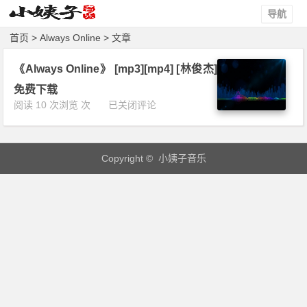
导航
首页
> Always Online > 文章
《Always Online》 [mp3][mp4] [林俊杰]
免费下载
《A
阅读 10 次浏览 次
已关闭评论
l
w
a
Copyright © 小姨子音乐
y
s
O
n
l
i
n
e》
[m
p
3]