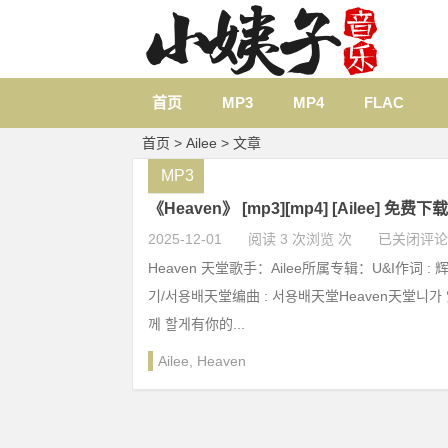
首页
MP3
MP4
FLAC
首页
> Ailee > 文章
MP3
《Heaven》 [mp3][mp4] [Ailee] 免费下载
2025-12-01
阅读 3 次浏览 次
已关闭评论
Heaven 天堂歌手：Ailee所属专辑：U&I作词 : 
기/서용배天堂编曲 : 서용배天堂Heaven天堂니가 
께 할게有你的...
Ailee
,
Heaven