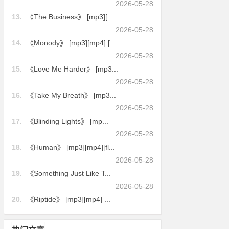
2026-05-28
13.
《The Business》 [mp3][...
2026-05-28
14.
《Monody》 [mp3][mp4] [...
2026-05-28
15.
《Love Me Harder》 [mp3...
2026-05-28
16.
《Take My Breath》 [mp3...
2026-05-28
17.
《Blinding Lights》 [mp...
2026-05-28
18.
《Human》 [mp3][mp4][fl...
2026-05-28
19.
《Something Just Like T...
2026-05-28
20.
《Riptide》 [mp3][mp4] ...