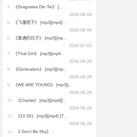
4.
《Dragostea Din Tei》 [...
2026-08-04
5.
《飞瀑而下》 [mp3][mp4]...
2026-08-04
6.
《普通的日子》 [mp3][mp...
2026-07-02
7.
《That Girl》 [mp3][mp4...
2026-05-28
8.
《Generation》 [mp3][mp...
2026-05-28
9.
《WE ARE YOUNG》 [mp3][...
2026-05-28
10.
《Charlie》 [mp3][mp4][...
2026-05-28
11.
《10:35》 [mp3][mp4] [T...
2026-05-28
12.
《 Don’t Be Shy》...