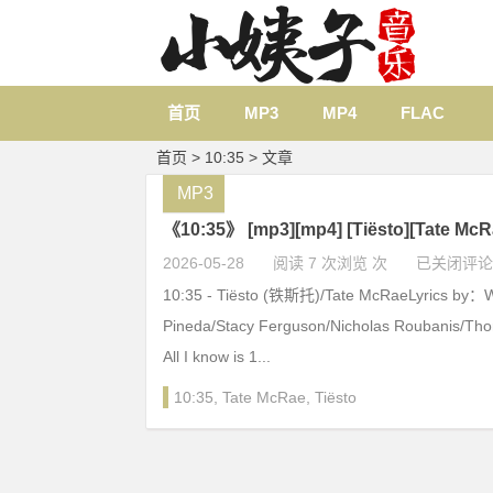
首页
MP3
MP4
FLAC
首页
> 10:35 > 文章
MP3
《10:35》 [mp3][mp4] [Tiësto][Tate 
2026-05-28
阅读 7 次浏览 次
已关闭评论
10:35 - Tiësto (铁斯托)/Tate McRaeLyrics by：Wi
Pineda/Stacy Ferguson/Nicholas Roubanis/Th
All I know is 1...
10:35
,
Tate McRae
,
Tiësto