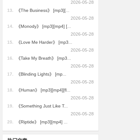
2026-05-28
13.
《The Business》 [mp3][...
2026-05-28
14.
《Monody》 [mp3][mp4] [...
2026-05-28
15.
《Love Me Harder》 [mp3...
2026-05-28
16.
《Take My Breath》 [mp3...
2026-05-28
17.
《Blinding Lights》 [mp...
2026-05-28
18.
《Human》 [mp3][mp4][fl...
2026-05-28
19.
《Something Just Like T...
2026-05-28
20.
《Riptide》 [mp3][mp4] ...