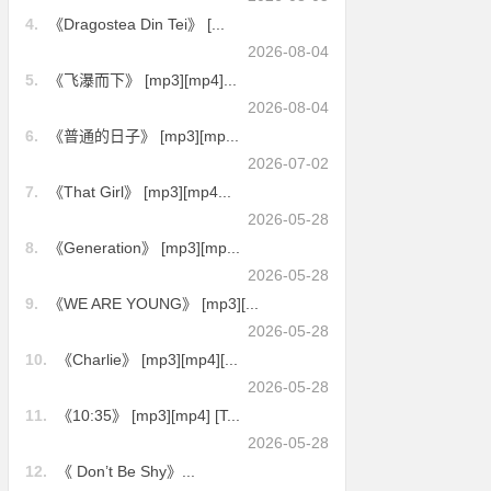
4.
《Dragostea Din Tei》 [...
2026-08-04
5.
《飞瀑而下》 [mp3][mp4]...
2026-08-04
6.
《普通的日子》 [mp3][mp...
2026-07-02
7.
《That Girl》 [mp3][mp4...
2026-05-28
8.
《Generation》 [mp3][mp...
2026-05-28
9.
《WE ARE YOUNG》 [mp3][...
2026-05-28
10.
《Charlie》 [mp3][mp4][...
2026-05-28
11.
《10:35》 [mp3][mp4] [T...
2026-05-28
12.
《 Don’t Be Shy》...