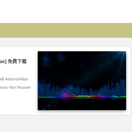
McRae] 免费下载
ll Adams/Allan
omas Van Musser