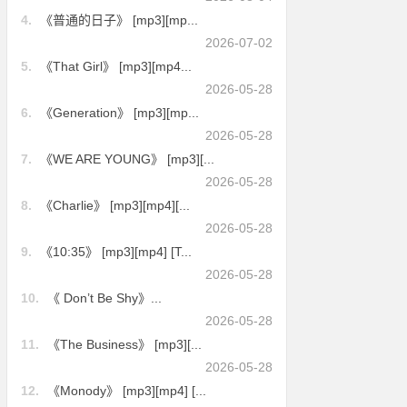
4.
《普通的日子》 [mp3][mp...
2026-07-02
5.
《That Girl》 [mp3][mp4...
2026-05-28
6.
《Generation》 [mp3][mp...
2026-05-28
7.
《WE ARE YOUNG》 [mp3][...
2026-05-28
8.
《Charlie》 [mp3][mp4][...
2026-05-28
9.
《10:35》 [mp3][mp4] [T...
2026-05-28
10.
《 Don’t Be Shy》...
2026-05-28
11.
《The Business》 [mp3][...
2026-05-28
12.
《Monody》 [mp3][mp4] [...