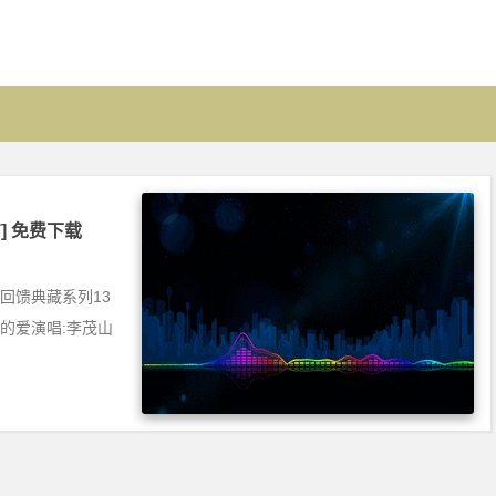
吉] 免费下载
回馈典藏系列13
nal迟来的爱演唱:李茂山