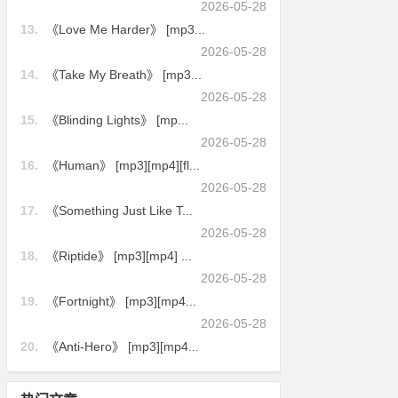
2026-05-28
13.
《Love Me Harder》 [mp3...
2026-05-28
14.
《Take My Breath》 [mp3...
2026-05-28
15.
《Blinding Lights》 [mp...
2026-05-28
16.
《Human》 [mp3][mp4][fl...
2026-05-28
17.
《Something Just Like T...
2026-05-28
18.
《Riptide》 [mp3][mp4] ...
2026-05-28
19.
《Fortnight》 [mp3][mp4...
2026-05-28
20.
《Anti-Hero》 [mp3][mp4...