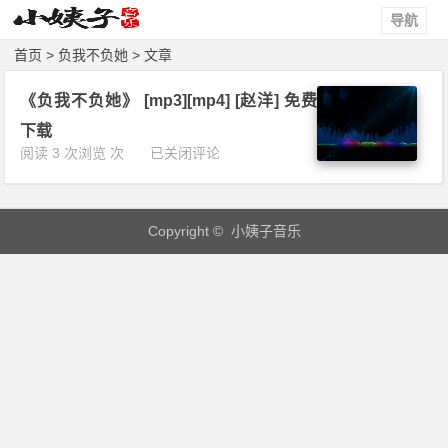
导航
首页
> 负我不负她 > 文章
《负我不负她》 [mp3][mp4] [赵洋] 免费
下载
《负
阅读 3 次浏览 次
已关闭评论
我
不
负
Copyright © 小姨子音乐
她》
[m
p
3]
[m
p
4]
[赵
洋]
免
费