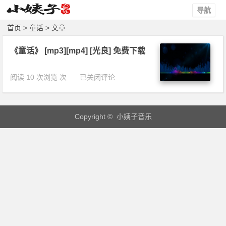
导航
首页
> 童话 > 文章
《童话》 [mp3][mp4] [光良] 免费下载
《童
阅读 10 次浏览 次
已关闭评论
话》
[m
p
Copyright © 小姨子音乐
3]
[m
p
4]
[光
良]
免
费
下
载