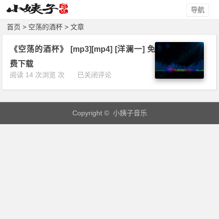
导航
首页
> 空荡的酒杯 > 文章
《空荡的酒杯》 [mp3][mp4] [洋澜一] 免
费下载
《空
阅读 14 次浏览 次
已关闭评论
荡
的
酒
Copyright © 小姨子音乐
杯》
[m
p
3]
[m
p
4]
[洋
澜
一]
免