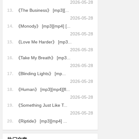
2026-05-28
13.
《The Business》 [mp3][...
2026-05-28
14.
《Monody》 [mp3][mp4] [...
2026-05-28
15.
《Love Me Harder》 [mp3...
2026-05-28
16.
《Take My Breath》 [mp3...
2026-05-28
17.
《Blinding Lights》 [mp...
2026-05-28
18.
《Human》 [mp3][mp4][fl...
2026-05-28
19.
《Something Just Like T...
2026-05-28
20.
《Riptide》 [mp3][mp4] ...