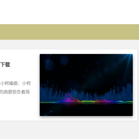
费下载
柯曲：小柯编曲：小柯
倦的肩膀担负着简