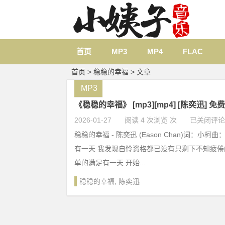
首页
MP3
MP4
FLAC
首页
> 稳稳的幸福 > 文章
MP3
《稳稳的幸福》 [mp3][mp4] [陈奕迅] 免
2026-01-27
阅读 4 次浏览 次
已关闭评论
稳稳的幸福 - 陈奕迅 (Eason Chan)词：小
有一天 我发现自怜资格都已没有只剩下不知疲
单的满足有一天 开始...
稳稳的幸福
,
陈奕迅