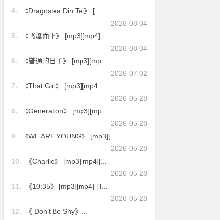
4.
《Dragostea Din Tei》 [...
2026-08-04
5.
《飞瀑而下》 [mp3][mp4]...
2026-08-04
6.
《普通的日子》 [mp3][mp...
2026-07-02
7.
《That Girl》 [mp3][mp4...
2026-05-28
8.
《Generation》 [mp3][mp...
2026-05-28
9.
《WE ARE YOUNG》 [mp3][...
2026-05-28
10.
《Charlie》 [mp3][mp4][...
2026-05-28
11.
《10:35》 [mp3][mp4] [T...
2026-05-28
12.
《 Don’t Be Shy》...