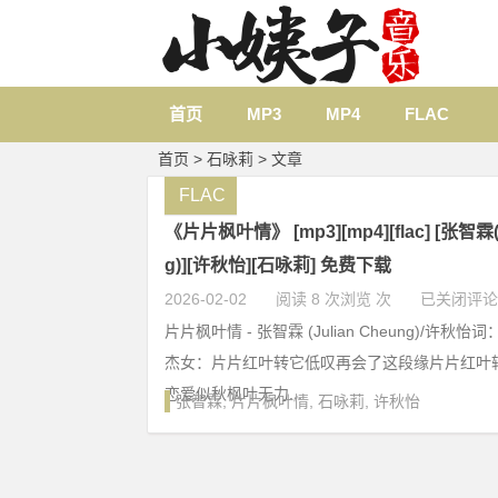
首页
MP3
MP4
FLAC
首页
> 石咏莉 > 文章
FLAC
《片片枫叶情》 [mp3][mp4][flac] [张智霖(
g)][许秋怡][石咏莉] 免费下载
2026-02-02
阅读 8 次浏览 次
已关闭评论
片片枫叶情 - 张智霖 (Julian Cheung)/许
杰女：片片红叶转它低叹再会了这段缘片片红叶
恋爱似秋枫叶无力...
张智霖
,
片片枫叶情
,
石咏莉
,
许秋怡