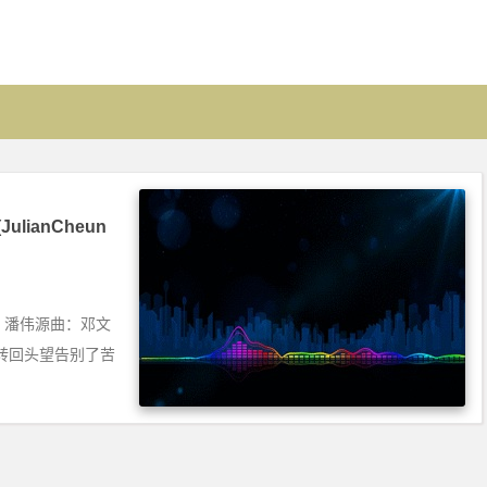
JulianCheun
秋怡词：潘伟源曲：邓文
转回头望告别了苦