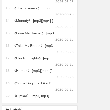
2026-05-28
13.
《The Business》 [mp3][...
2026-05-28
14.
《Monody》 [mp3][mp4] [...
2026-05-28
15.
《Love Me Harder》 [mp3...
2026-05-28
16.
《Take My Breath》 [mp3...
2026-05-28
17.
《Blinding Lights》 [mp...
2026-05-28
18.
《Human》 [mp3][mp4][fl...
2026-05-28
19.
《Something Just Like T...
2026-05-28
20.
《Riptide》 [mp3][mp4] ...