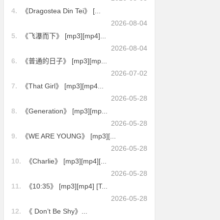
4.
《Dragostea Din Tei》 [...
2026-08-04
5.
《飞瀑而下》 [mp3][mp4]...
2026-08-04
6.
《普通的日子》 [mp3][mp...
2026-07-02
7.
《That Girl》 [mp3][mp4...
2026-05-28
8.
《Generation》 [mp3][mp...
2026-05-28
9.
《WE ARE YOUNG》 [mp3][...
2026-05-28
10.
《Charlie》 [mp3][mp4][...
2026-05-28
11.
《10:35》 [mp3][mp4] [T...
2026-05-28
12.
《 Don’t Be Shy》...