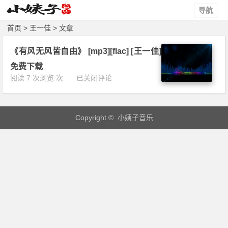
导航
首页
> 王一佳 > 文章
《有风无风皆自由》 [mp3][flac] [王一佳]
免费下载
《有
阅读 7 次浏览 次
已关闭评论
风
无
风
Copyright © 小姨子音乐
皆
自
由》
[m
p
3]
[f
l
a
c]
[王