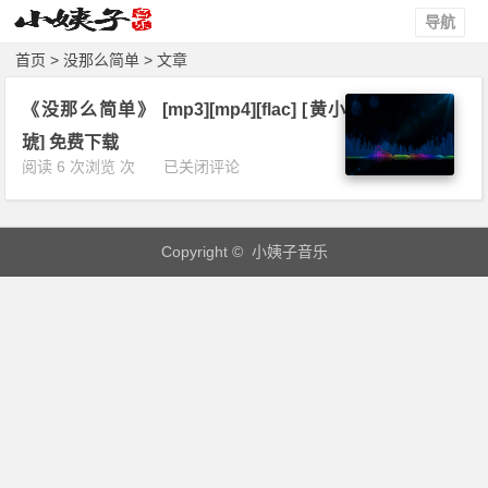
导航
首页
> 没那么简单 > 文章
《没那么简单》 [mp3][mp4][flac] [黄小
琥] 免费下载
《没
阅读 6 次浏览 次
已关闭评论
那
么
简
Copyright © 小姨子音乐
单》
[m
p
3]
[m
p
4]
[f
l
a
c]