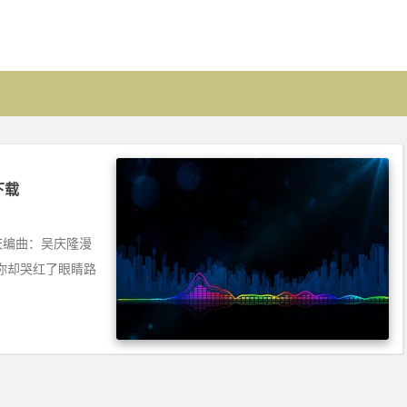
费下载
庾澄庆编曲：吴庆隆漫
你却哭红了眼睛路