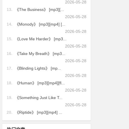
2026-05-28
13.
《The Business》 [mp3][...
2026-05-28
14.
《Monody》 [mp3][mp4] [...
2026-05-28
15.
《Love Me Harder》 [mp3...
2026-05-28
16.
《Take My Breath》 [mp3...
2026-05-28
17.
《Blinding Lights》 [mp...
2026-05-28
18.
《Human》 [mp3][mp4][fl...
2026-05-28
19.
《Something Just Like T...
2026-05-28
20.
《Riptide》 [mp3][mp4] ...