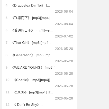
4.
《Dragostea Din Tei》 [...
2026-08-04
5.
《飞瀑而下》 [mp3][mp4]...
2026-08-04
6.
《普通的日子》 [mp3][mp...
2026-07-02
7.
《That Girl》 [mp3][mp4...
2026-05-28
8.
《Generation》 [mp3][mp...
2026-05-28
9.
《WE ARE YOUNG》 [mp3][...
2026-05-28
10.
《Charlie》 [mp3][mp4][...
2026-05-28
11.
《10:35》 [mp3][mp4] [T...
2026-05-28
12.
《 Don’t Be Shy》...