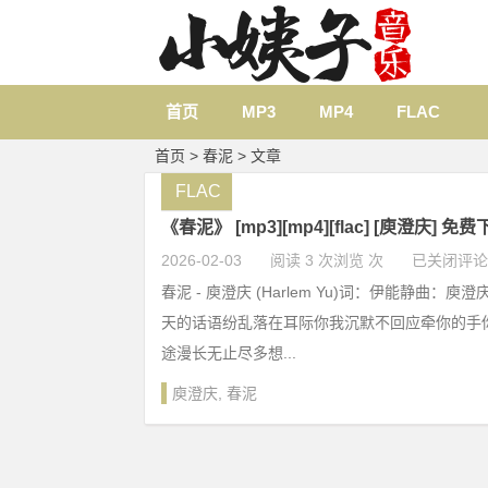
首页
MP3
MP4
FLAC
首页
> 春泥 > 文章
FLAC
《春泥》 [mp3][mp4][flac] [庾澄庆] 免
2026-02-03
阅读 3 次浏览 次
已关闭评论
春泥 - 庾澄庆 (Harlem Yu)词：伊能静曲：
天的话语纷乱落在耳际你我沉默不回应牵你的手
途漫长无止尽多想...
庾澄庆
,
春泥