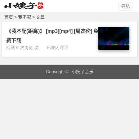
导航
首页
> 我不配 > 文章
《我不配(距离)》 [mp3][mp4] [周杰伦] 免
费下载
《我
阅读 6 次浏览 次
已关闭评论
不
配
(距
Copyright © 小姨子音乐
离)》
[m
p
3]
[m
p
4]
[周
杰
伦]
免