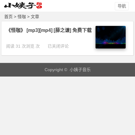
导航
首页
> 怪咖 > 文章
《怪咖》 [mp3][mp4] [薛之谦] 免费下载
《怪
阅读 31 次浏览 次
已关闭评论
咖》
[m
p
Copyright © 小姨子音乐
3]
[m
p
4]
[薛
之
谦]
免
费
下
载